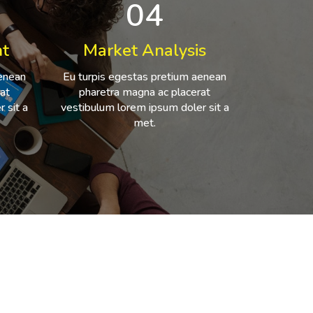
04
t
Market Analysis
aenean
Eu turpis egestas pretium aenean
at
pharetra magna ac placerat
 sit a
vestibulum lorem ipsum doler sit a
met.