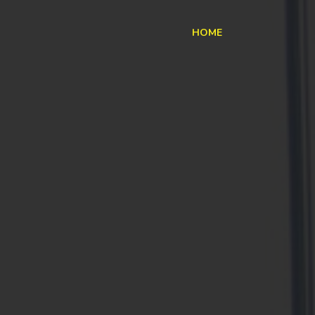
HOME
ting OÜ