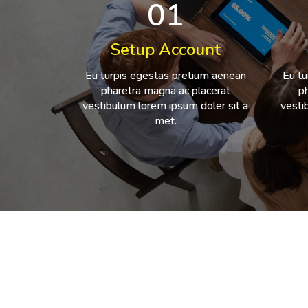
01
Setup Account
Eu turpis egestas pretium aenean
Eu tu
pharetra magna ac placerat
p
vestibulum lorem ipsum doler sit a
vesti
met.