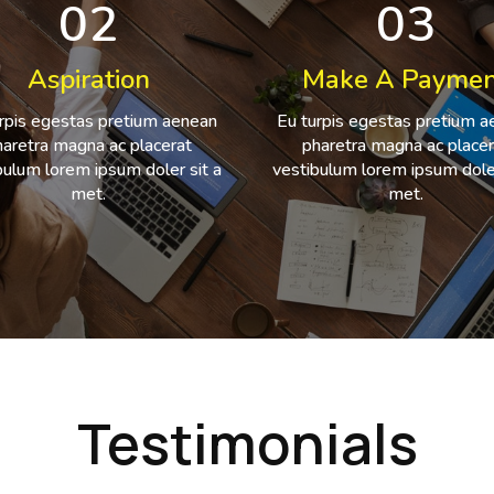
02
03
Aspiration
Make A Paymen
rpis egestas pretium aenean
Eu turpis egestas pretium 
haretra magna ac placerat
pharetra magna ac placer
bulum lorem ipsum doler sit a
vestibulum lorem ipsum doler
met.
met.
Testimonials