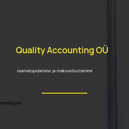
y Accoun
a maksunõustamine
counting.ee