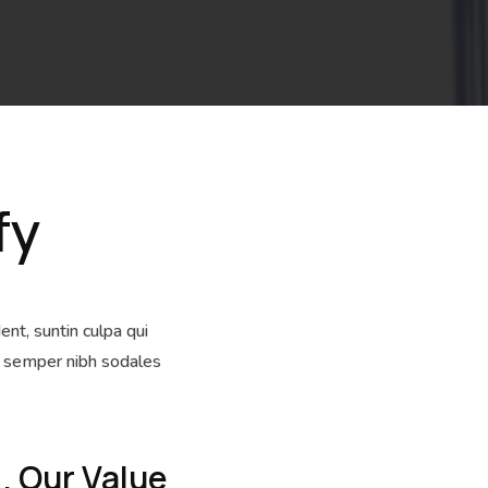
fy
nt, suntin culpa qui
da semper nibh sodales
. Our Value