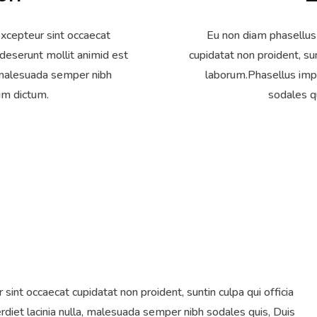
xcepteur sint occaecat
Eu non diam phasellus
a deserunt mollit animid est
cupidatat non proident, sun
, malesuada semper nibh
laborum.Phasellus impe
sum dictum.
sodales qu
int occaecat cupidatat non proident, suntin culpa qui officia
diet lacinia nulla, malesuada semper nibh sodales quis, Duis