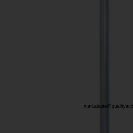
Qualit
raamatupidamine j
mari.aiaste@qualityac