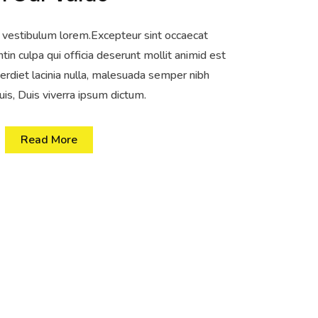
 vestibulum lorem.Excepteur sint occaecat
tin culpa qui officia deserunt mollit animid est
rdiet lacinia nulla, malesuada semper nibh
is, Duis viverra ipsum dictum.
Read More